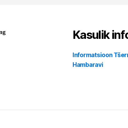
Kasulik inf
ing
Informatsioon Tšer
Hambaravi