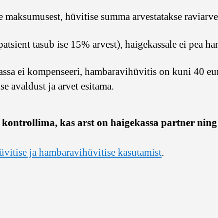
e maksumusest, hüvitise summa arvestatakse raviarves
tsient tasub ise 15% arvest), haigekassale ei pea ham
ssa ei kompenseeri, hambaravihüvitis on kuni 40 euro
se avaldust ja arvet esitama.
ontrollima, kas arst on haigekassa partner ning
üvitise ja hambaravihüvitise kasutamist
.