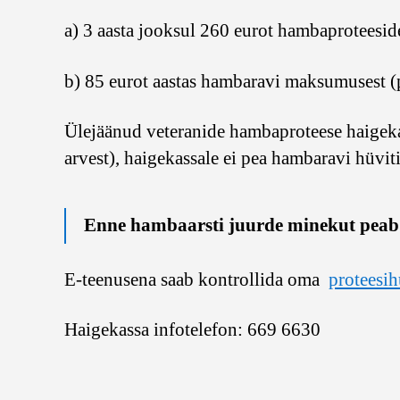
a) 3 aasta jooksul 260 eurot hambaproteesid
b) 85 eurot aastas hambaravi maksumusest (pa
Ülejäänud veteranide hambaproteese haigeka
arvest), haigekassale ei pea hambaravi hüviti
Enne hambaarsti juurde minekut peab k
E-teenusena saab kontrollida oma
proteesih
Haigekassa infotelefon: 669 6630