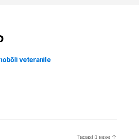
o
nobõli veteranile
Tagasi ülesse
↑