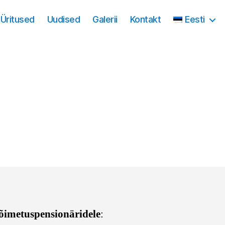
Üritused
Uudised
Galerii
Kontakt
Eesti
õimetuspensionäridele
: