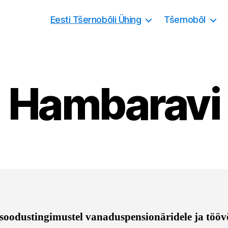
Eesti Tšernobõli Ühing
Tšernobõl
Hambaravi
soodustingimustel
vanaduspensionäridele ja tööv