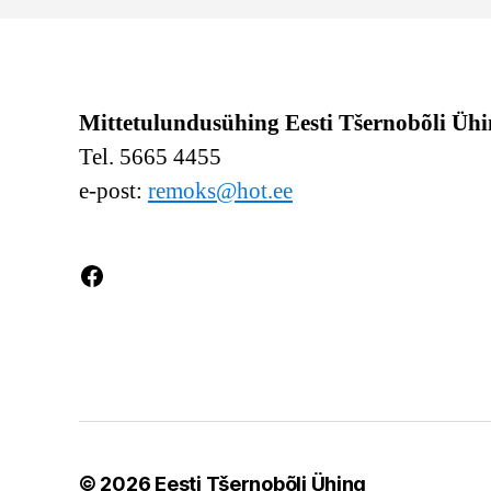
Mittetulundusühing Eesti Tšernobõli Üh
Tel. 5665 4455
e-post:
remoks@hot.ee
Facebook
© 2026
Eesti Tšernobõli Ühing