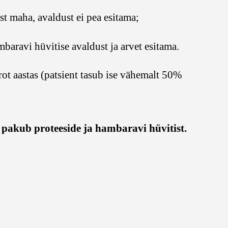
t maha, avaldust ei pea esitama;
baravi hüvitise avaldust ja arvet esitama.
t aastas (patsient tasub ise vähemalt 50%
 pakub proteeside ja hambaravi hüvitist.