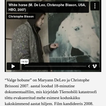
“Valge hobune” on Maryann DeLeo ja Christophe
Brissoni 2007. aastal loodud 18-minutine
dokumentaalfilm, mis kirjeldab Tšernobõli katastroofi
tõttu evakueeritud mehe esimest koduskäiku
kakskümmend aastat hiljem. Film kandideeris 2008.