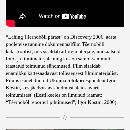
“Lahing Tšernobõli pärast” on Discovery 2006. aasta
pooleteise tunnine dokumentaalfilm Tšernobõli
katastroofist, mis sisaldab arhiivimaterjale, unikaalseid
foto- ja filmimaterjale ning kus on samm-sammult
taastatud toimunud sündmused. Film sisaldab
enamikku kättesaadavast tolleaegsest filmimaterjalist.
Filmis esineb tuntud Ukraina fotokorrespondent Igor
Kostin, kes jäädvustas sündmusi alates avarii
toimumisest. (Eesti keeles on ilmunud raamat:
“Tšernobõl reporteri pihtimused”, Igor Kostin, 2006).