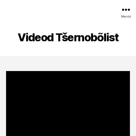
Menüü
Videod Tšernobõlist