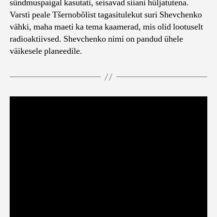
sündmuspaigal kasutati, seisavad siiani hüljatutena.
Varsti peale Tšernobõlist tagasitulekut suri Shevchenko
vähki, maha maeti ka tema kaamerad, mis olid lootuselt
radioaktiivsed. Shevchenko nimi on pandud ühele
väikesele planeedile.