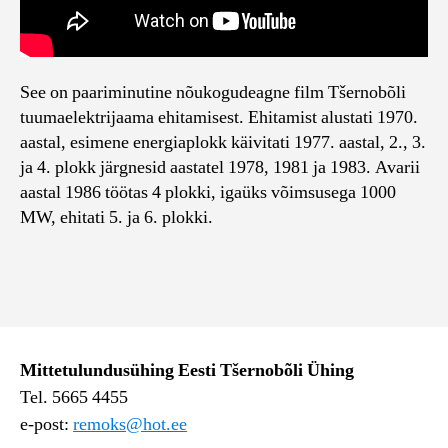
See on paariminutine nõukogudeagne film Tšernobõli
tuumaelektrijaama ehitamisest. Ehitamist alustati 1970.
aastal, esimene energiaplokk käivitati 1977. aastal, 2., 3.
ja 4. plokk järgnesid aastatel 1978, 1981 ja 1983. Avarii
aastal 1986 töötas 4 plokki, igaüks võimsusega 1000
MW, ehitati 5. ja 6. plokki.
Mittetulundusühing Eesti Tšernobõli Ühing
Tel. 5665 4455
e-post:
remoks@hot.ee