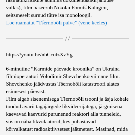
raamatukriitikute auhinna dokumentaalkirjanduse
vallas), film baseerub Nikolai Fomitš Kalugini,
seitsmeselt surnud tütre isa monoloogil.
Loe raamatut “Tšernobõli palve” (vene keeles)
https://youtu.be/nbCcutzXzYg
6-minutine “Karmide päevade kroonika” on Ukraina
filmioperaatori Volodimir Shevchenko viimane film.
Shevchenko jäädvustas Tšernobõli katastroofi alates
esimesest päevast.
Film algab sisenemisega Tšernobõli tsooni ja äsja kohale
toodud avarii tagajärgede likvideerijatega, järgmisena
kaevavad kaevurid purunenud reaktori alla tunneleid,
siis on näha likvidaatorid, kes puhastavad
kõrvalkatust radioaktiivsetest jäätmetest. Masinad, mida