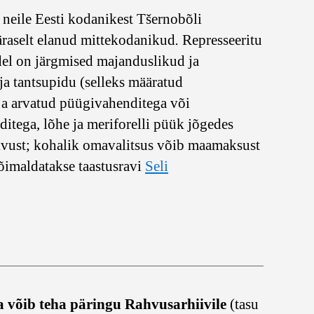
 neile Eesti kodanikest Tšernobõli
päraselt elanud mittekodanikud
.
Represseeritu
idel on järgmised majanduslikud ja
 ja tantsupidu (selleks määratud
lja arvatud püügivahenditega või
tega, lõhe ja meriforelli püük jõgedes
lõivust; kohalik omavalitsus võib maamaksust
võimaldatakse taastusravi
Seli
ta võib teha päringu Rahvusarhiivile
(tasu