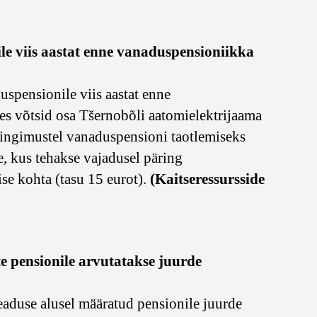
ile viis aastat enne vanaduspensioniikka
uspensionile viis aastat enne
es võtsid osa Tšernobõli aatomielektrijaama
tingimustel vanaduspensioni taotlemiseks
, kus tehakse vajadusel päring
se kohta (tasu 15 eurot).
(Kaitseressursside
te pensionile arvutatakse juurde
eaduse alusel määratud pensionile juurde