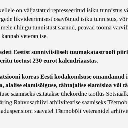
ellele on väljastatud represseeritud isiku tunnistus v
gede likvideerimisest osavõtnud isiku tunnistus, või
eel meie ühingu tunnistust saanud, peavad tooma värv
 kannab veteran ise.
aadeti Eestist sunniviisiliselt tuumakatastroofi pi
eritu toetust 230 eurot kalendriaastas.
satsiooni korras Eesti kodakondsuse omandanud is
, alalise elamisõiguse, tähtajalise elamisloa või tä
tuse saamiseks esitatakse ühekordne taotlus Sotsiaal
äring Rahvusarhiivi arhiiviteatise saamiseks Tšernob
duspensioni saavatel Tšernobõli veteranidel arhiivite