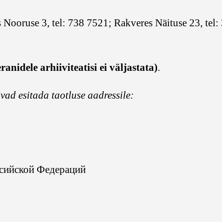
s Nooruse 3, tel: 738 7521; Rakveres Näituse 23, tel:
anidele arhiiviteatisi ei väljastata)
.
ad esitada taotluse aadressile:
сийской Федераций