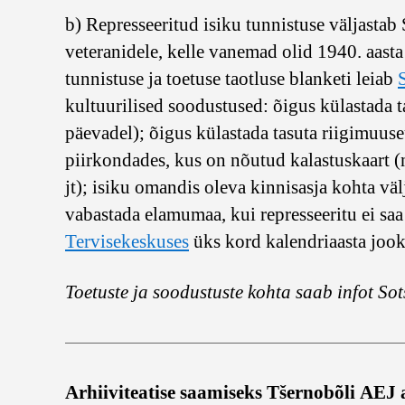
b) Represseeritud isiku tunnistuse väljastab
veteranidele, kelle vanemad olid 1940. aast
tunnistuse ja toetuse taotluse blanketi leiab
kultuurilised soodustused: õigus külastada t
päevadel); õigus külastada tasuta riigimuus
piirkondades, kus on nõutud kalastuskaart 
jt); isiku omandis oleva kinnisasja kohta vä
vabastada elamumaa, kui represseeritu ei saa 
Tervisekeskuses
üks kord kalendriaasta jook
Toetuste ja soodustuste kohta saab infot Sot
Arhiiviteatise saamiseks Tšernobõli AEJ 