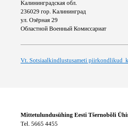
Kaлининградская обл.
236029 гор. Kaлининград
ул. Озёрная 29
Областной Военный Комиссариат
Vt. Sotsiaalkindlustusameti piirkondlikud 
Mittetulundusühing Eesti Tšernobõli Üh
Tel. 5665 4455