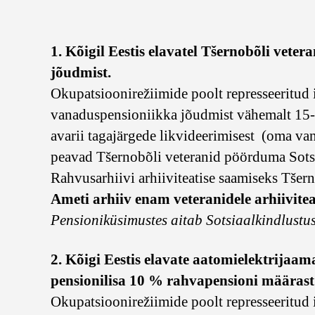
1. Kõigil Eestis elavatel Tšernobõli vete
jõudmist.
Okupatsioonirežiimide poolt represseeritud 
vanaduspensioniikka jõudmist vähemalt 15-aa
avarii tagajärgede likvideerimisest (oma va
peavad Tšernobõli veteranid pöörduma Sotsi
Rahvusarhiivi arhiiviteatise saamiseks Tšern
Ameti arhiiv enam veteranidele arhiiviteat
Pensioniküsimustes aitab Sotsiaalkindlustu
2. Kõigi Eestis elavate aatomielektrijaam
pensionilisa 10 % rahvapensioni määrast
Okupatsioonirežiimide poolt represseeritud 