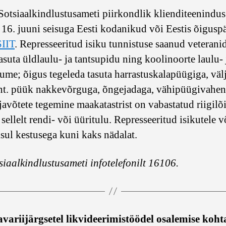
 Sotsiaalkindlustusameti piirkondlik klienditeenindus
a 16. juuni seisuga Eesti kodanikud või Eestis õigus
SIIT
. Represseeritud isiku tunnistuse saanud veteran
asuta üldlaulu- ja tantsupidu ning koolinoorte laulu-
eume; õigus tegeleda tasuta harrastuskalapüügiga, vä
(nt. püük nakkevõrguga, õngejadaga, vähipüügivahendi
ljavõtete tegemine maakatastrist on vabastatud riigi
sellelt rendi- või üüritulu. Represseeritud isikutele 
sul kestusega kuni kaks nädalat.
siaalkindlustusameti infotelefonilt 16106.
avariijärgsetel likvideerimistöödel osalemise koh