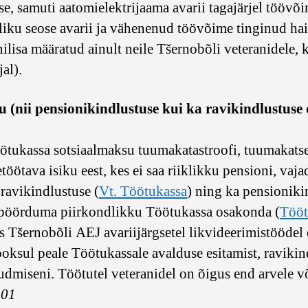
e, samuti aatomielektrijaama avarii tagajärjel töövõi
liku seose avarii ja vähenenud töövõime tinginud hai
ilisa määratud ainult neile Tšernobõli veteranidele, 
al).
(nii pensionikindlustuse kui ka ravikindlustuse o
ötukassa sotsiaalmaksu tuumakatastroofi, tuumakatset
töötava isiku eest, kes ei saa riiklikku pensioni, va
ravikindlustuse (
Vt. Töötukassa
) ning ka pensioniki
d pöörduma piirkondlikku Töötukassa osakonda (
Tööt
s Tšernobõli AEJ avariijärgsetel likvideerimistöödel 
ooksul peale Töötukassale avalduse esitamist, ravikin
dmiseni. Töötutel veteranidel on õigus end arvele võ
501