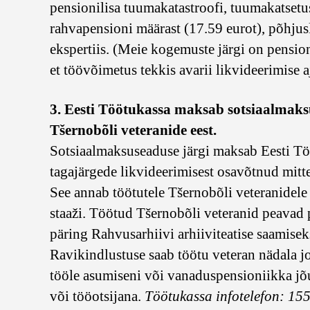
pensionilisa tuumakatastroofi, tuumakatsetus
rahvapensioni määrast (17.59 eurot), põhjus
ekspertiis. (Meie kogemuste järgi on pension
et töövõimetus tekkis avarii likvideerimise aj
3. Eesti Töötukassa maksab sotsiaalmaksu 
Tšernobõli veteranide eest.
Sotsiaalmaksuseaduse järgi maksab Eesti Tö
tagajärgede likvideerimisest osavõtnud mitte
See annab töötutele Tšernobõli veteranidele 
staaži. Töötud Tšernobõli veteranid peava
päring Rahvusarhiivi arhiiviteatise saamisek
Ravikindlustuse saab töötu veteran nädala j
tööle asumiseni või vanaduspensioniikka jõu
või tööotsijana.
Töötukassa infotelefon: 15