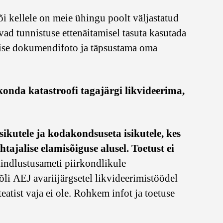
õi kellele on meie ühingu poolt väljastatud
vad tunnistuse ettenäitamisel tasuta kasutada
ilise dokumendifoto ja täpsustama oma
irkonda katastroofi tagajärgi likvideerima,
ikutele ja kodakondsuseta isikutele, kes
htajalise elamisõiguse alusel. Toetust ei
kindlustusameti piirkondlikule
õli AEJ avariijärgsetel likvideerimistöödel
atist vaja ei ole. Rohkem infot ja toetuse