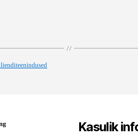
klienditeenindused
Kasulik inf
ing