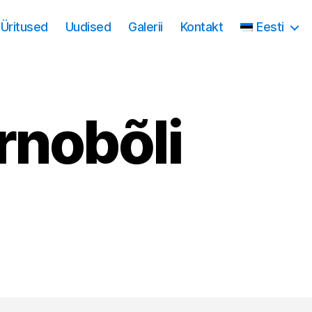
Üritused
Uudised
Galerii
Kontakt
Eesti
rnobõli