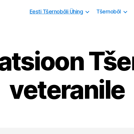
Eesti Tšernobõli Ühing
Tšernobõl
atsioon Tše
veteranile