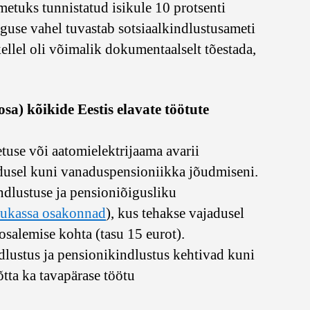
metuks tunnistatud isikule 10 protsenti
guse vahel tuvastab sotsiaalkindlustusameti
kellel oli võimalik dokumentaalselt tõestada,
sa) kõikide Eestis elavate töötute
use või aatomielektrijaama avarii
jadusel kuni vanaduspensioniikka jõudmiseni.
ndlustuse ja pensioniõigusliku
ukassa osakonnad
), kus tehakse vajadusel
osalemise kohta (tasu 15 eurot).
dlustus ja pensionikindlustus kehtivad kuni
tta ka tavapärase töötu