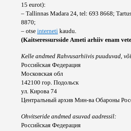
15 eurot):
– Tallinnas Madara 24, tel: 693 8668; Tartu
8870;
– otse
interneti
kaudu.
(Kaitseressursside Ameti arhiiv enam veter
Kelle andmed Rahvusarhiivis puuduvad, võiv
Российская Федерация
Московская обл
142100 гор. Подольск
ул. Кирова 74
Централъный архив Мин-ва Обароны Рос
Ohvitseride andmed asuvad aadressil:
Российская Федерация