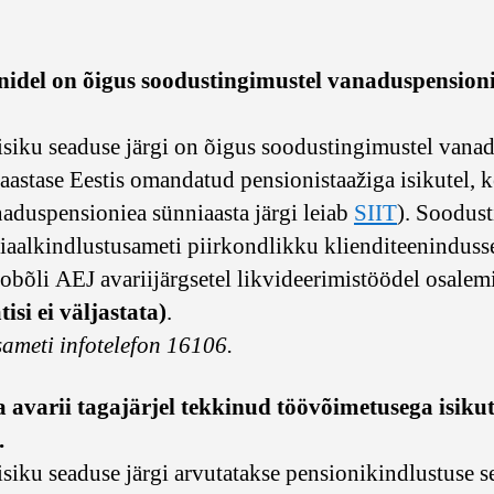
ranidel on õigus soodustingimustel vanaduspension
isiku seaduse järgi on õigus soodustingimustel vanad
stase Eestis omandatud pensionistaažiga isikutel, k
naduspensioniea sünniaasta järgi leiab
SIIT
). Soodus
aalkindlustusameti piirkondlikku klienditeenindusse
obõli AEJ avariijärgsetel likvideerimistöödel osalemi
isi ei väljastata)
.
sameti infotelefon 16106.
a avarii tagajärjel tekkinud töövõimetusega isiku
.
isiku seaduse järgi arvutatakse pensionikindlustuse s