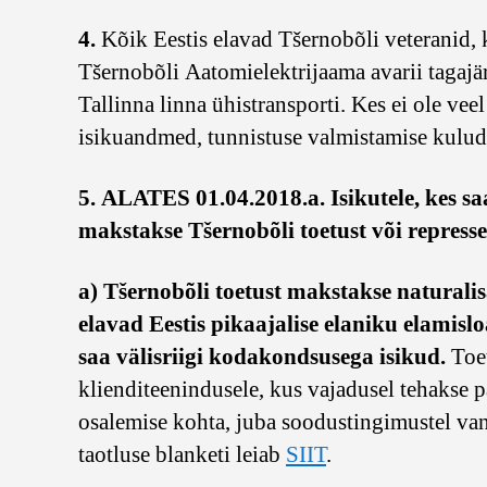
4.
Kõik Eestis elavad Tšernobõli veteranid, k
Tšernobõli Aatomielektrijaama avarii tagajär
Tallinna linna ühistransporti. Kes ei ole v
isikuandmed, tunnistuse valmistamise kulud
5. ALATES 01.04.2018.a.
Isikutele, kes s
makstakse Tšernobõli toetust või represse
a) Tšernobõli toetust makstakse naturali
elavad Eestis pikaajalise elaniku elamisloa
saa välisriigi kodakondsusega isikud.
Toe
klienditeenindusele, kus vajadusel tehakse p
osalemise kohta, juba soodustingimustel vana
taotluse blanketi leiab
SIIT
.